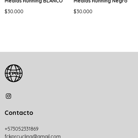
Medias Running BLANCO
Medias Running Negro
$30.000
$30.000
Contacto
+573052331869
fckprcycling@gmail.com